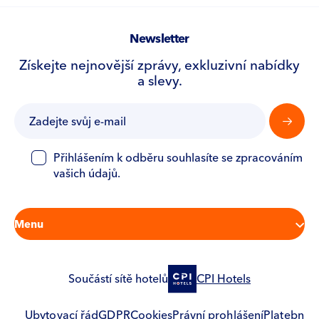
Newsletter
Získejte nejnovější zprávy, exkluzivní nabídky
a slevy.
Přihlášením k odběru souhlasíte se zpracováním
vašich údajů.
Menu
Pokoje
Součástí sítě hotelů
CPI Hotels
Hotel
Restaurace
Služby
Ubytovací řád
GDPR
Cookies
Právní prohlášení
Platební 