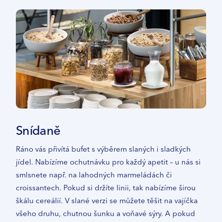
Snídaně
Ráno vás přivítá bufet s výběrem slaných i sladkých
jídel. Nabízíme ochutnávku pro každý apetit – u nás si
smlsnete např. na lahodných marmeládách či
croissantech. Pokud si držíte linii, tak nabízíme širou
škálu cereálií. V slané verzi se můžete těšit na vajíčka
všeho druhu, chutnou šunku a voňavé sýry. A pokud