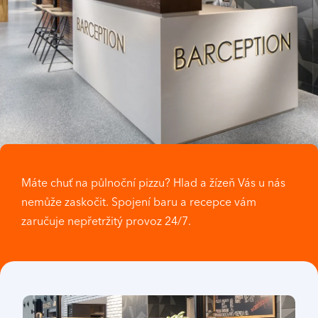
Máte chuť na půlnoční pizzu? Hlad a žízeň Vás u nás
nemůže zaskočit. Spojení baru a recepce vám
zaručuje nepřetržitý provoz 24/7.