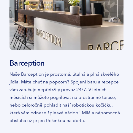
CS
EN
DE
Barception
Naše Barception je prostorná, útulná a plná skvělého
jídla! Máte chuť na popcorn? Spojení baru a recepce
vám zaručuje nepřetržitý provoz 24/7. V letních
měsících si můžete pogrilovat na prostranné terase,
nebo celoročně pohladit naší robotickou kočičku,
která vám odnese špinavé nádobí. Milá a nápomocná
obsluha už je jen třešinkou na dortu.