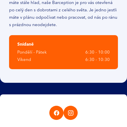
máte stále hlad, naše Barception je pro vás otevřená
po celý den s dobrotami z celého světa. Je jedno jestli
máte v plánu odpočívat nebo pracovat, od nás po ránu
s prázdnou neodejdete.
Snídaně
Pondělí ⁠⁠⁠⁠⁠⁠⁠⁠⁠⁠⁠⁠⁠⁠⁠⁠⁠⁠⁠⁠⁠⁠-⁠⁠⁠⁠⁠⁠⁠⁠⁠⁠⁠⁠⁠⁠⁠⁠⁠⁠⁠⁠⁠⁠ Pátek
6:30 ⁠⁠⁠⁠⁠⁠⁠⁠⁠⁠⁠⁠⁠⁠⁠⁠⁠⁠⁠⁠⁠⁠-⁠⁠⁠⁠⁠⁠⁠⁠⁠⁠⁠⁠⁠⁠⁠⁠⁠⁠⁠⁠⁠⁠ 10:00
Víkend
6:30 ⁠⁠⁠⁠⁠⁠⁠⁠⁠⁠⁠⁠⁠⁠⁠⁠⁠⁠⁠⁠⁠⁠-⁠⁠⁠⁠⁠⁠⁠⁠⁠⁠⁠⁠⁠⁠⁠⁠⁠⁠⁠⁠⁠⁠ 10:30